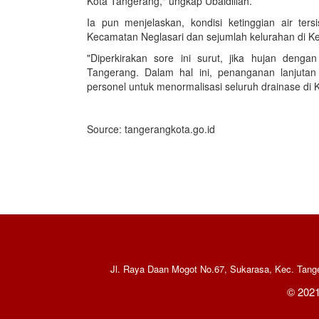
Kota Tangerang," ungkap Ubaidillah.
Ia pun menjelaskan, kondisi ketinggian air te
Kecamatan Neglasari dan sejumlah kelurahan di 
"Diperkirakan sore ini surut, jika hujan denga
Tangerang. Dalam hal ini, penanganan lanjut
personel untuk menormalisasi seluruh drainase di
Source: tangerangkota.go.id
Jl. Raya Daan Mogot No.67, Sukarasa, Kec. Tange
© 20