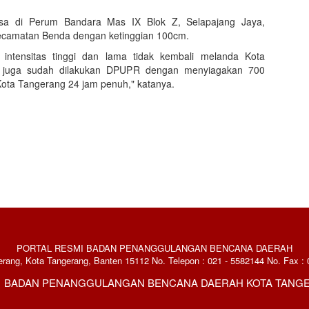
rsisa di Perum Bandara Mas IX Blok Z, Selapajang Jaya,
Kecamatan Benda dengan ketinggian 100cm.
n intensitas tinggi dan lama tidak kembali melanda Kota
an juga sudah dilakukan DPUPR dengan menyiagakan 700
 Kota Tangerang 24 jam penuh," katanya.
PORTAL RESMI BADAN PENANGGULANGAN BENCANA DAERAH
rang, Kota Tangerang, Banten 15112 No. Telepon : 021 - 5582144 No. Fax : 
21 BADAN PENANGGULANGAN BENCANA DAERAH KOTA TANG