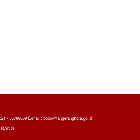
021 - 55769069 E-mail : bpbd@tangerangkota.go.id
ERANG