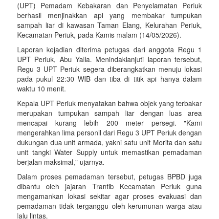
(UPT) Pemadam Kebakaran dan Penyelamatan Periuk
berhasil menjinakkan api yang membakar tumpukan
sampah liar di kawasan Taman Elang, Kelurahan Periuk,
Kecamatan Periuk, pada Kamis malam (14/05/2026).
Laporan kejadian diterima petugas dari anggota Regu 1
UPT Periuk, Abu Yalla. Menindaklanjuti laporan tersebut,
Regu 3 UPT Periuk segera diberangkatkan menuju lokasi
pada pukul 22:30 WIB dan tiba di titik api hanya dalam
waktu 10 menit.
Kepala UPT Periuk menyatakan bahwa objek yang terbakar
merupakan tumpukan sampah liar dengan luas area
mencapai kurang lebih 200 meter persegi. "Kami
mengerahkan lima personil dari Regu 3 UPT Periuk dengan
dukungan dua unit armada, yakni satu unit Morita dan satu
unit tangki Water Supply untuk memastikan pemadaman
berjalan maksimal," ujarnya.
Dalam proses pemadaman tersebut, petugas BPBD juga
dibantu oleh jajaran Trantib Kecamatan Periuk guna
mengamankan lokasi sekitar agar proses evakuasi dan
pemadaman tidak terganggu oleh kerumunan warga atau
lalu lintas.