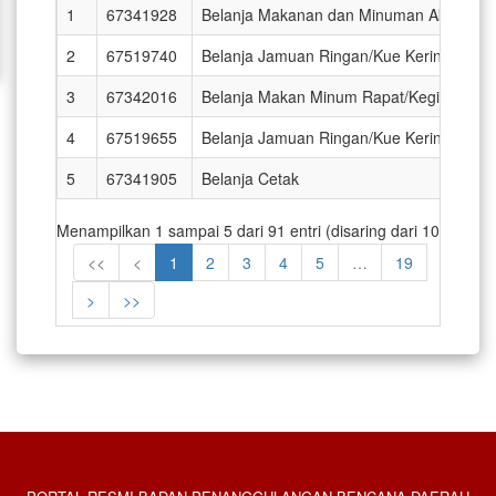
1
67341928
Belanja Makanan dan Minuman Aktivitas
2
67519740
Belanja Jamuan Ringan/Kue Kering Pen
3
67342016
Belanja Makan Minum Rapat/Kegiatan
4
67519655
Belanja Jamuan Ringan/Kue Kering
5
67341905
Belanja Cetak
Menampilkan 1 sampai 5 dari 91 entri (disaring dari 103,946 e
<<
<
1
2
3
4
5
…
19
>
>>