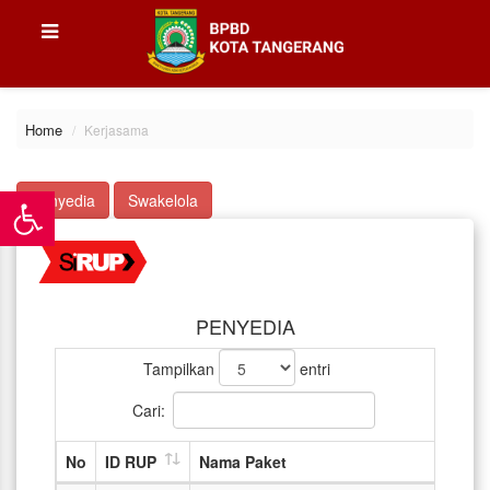
Home
Kerjasama
Penyedia
Swakelola
PENYEDIA
Tampilkan
entri
Cari:
No
ID RUP
Nama Paket