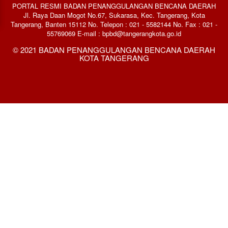
PORTAL RESMI BADAN PENANGGULANGAN BENCANA DAERAH
Jl. Raya Daan Mogot No.67, Sukarasa, Kec. Tangerang, Kota
Tangerang, Banten 15112 No. Telepon : 021 - 5582144 No. Fax : 021 -
55769069 E-mail : bpbd@tangerangkota.go.id
© 2021 BADAN PENANGGULANGAN BENCANA DAERAH
KOTA TANGERANG